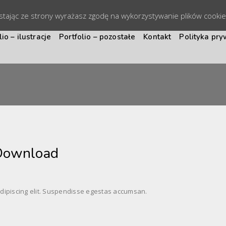
ystając ze strony wyrażasz zgodę na wykorzystywanie plików cooki
lio – ilustracje
Portfolio – pozostałe
Kontakt
Polityka pry
 Download
adipiscing elit. Suspendisse egestas accumsan.