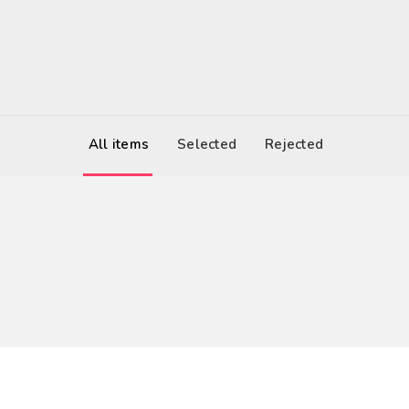
All items
Selected
Rejected