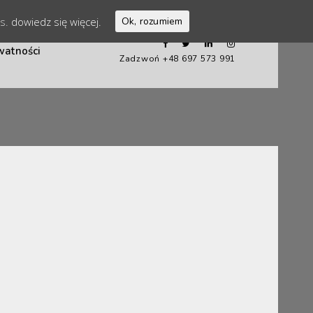
es.
dowiedz się więcej.
Ok, rozumiem
watności
Zadzwoń +48 697 573 991