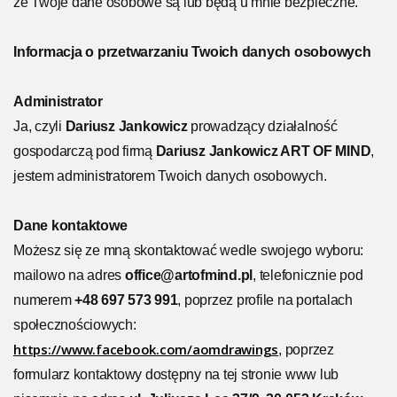
że Twoje dane osobowe są lub będą u mnie bezpieczne.
Informacja o przetwarzaniu Twoich danych osobowych
Administrator
Ja, czyli
Dariusz Jankowicz
prowadzący działalność
gospodarczą pod firmą
Dariusz Jankowicz ART OF MIND
,
jestem administratorem Twoich danych osobowych.
Dane kontaktowe
Możesz się ze mną skontaktować wedle swojego wyboru:
mailowo na adres
office@artofmind.pl
, telefonicznie pod
numerem
+48 697 573 991
, poprzez profile na portalach
społecznościowych:
https://www.facebook.com/aomdrawings
, poprzez
formularz kontaktowy dostępny na tej stronie www lub