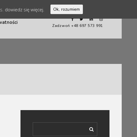
es.
dowiedz się więcej.
Ok, rozumiem
watności
Zadzwoń +48 697 573 991