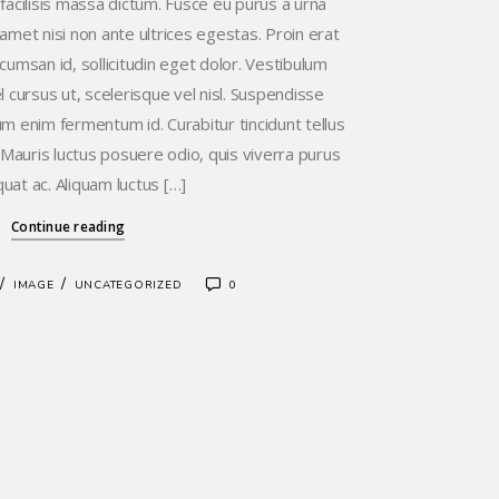
 facilisis massa dictum. Fusce eu purus a urna
amet nisi non ante ultrices egestas. Proin erat
ccumsan id, sollicitudin eget dolor. Vestibulum
 cursus ut, scelerisque vel nisl. Suspendisse
trum enim fermentum id. Curabitur tincidunt tellus
a. Mauris luctus posuere odio, quis viverra purus
uat ac. Aliquam luctus […]
Continue reading
/
/
IMAGE
UNCATEGORIZED
0