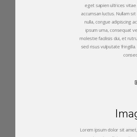
eget sapien ultrices vitae
accumsan luctus. Nullam sit 
nulla, congue adipiscing a
ipsum urna, consequat vel
molestie facilisis dui, et ru
sed risus vulputate fringill
conseq
Ima
Lorem ipsum dolor sit amet,