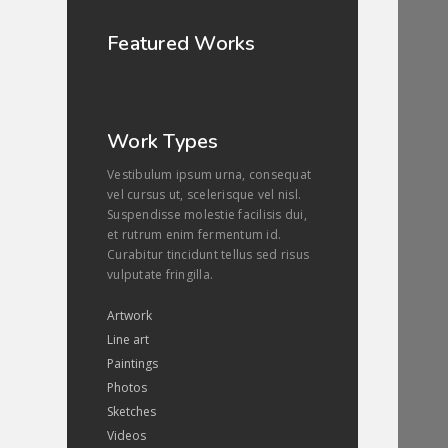
Featured Works
Work Types
Vestibulum ipsum urna, consequat
vel cursus ut, scelerisque vel nisl.
Suspendisse molestie facilisis dui,
et rutrum enim fermentum id.
Curabitur tincidunt tellus sed risus
vulputate fringilla.
Artwork
Line art
Paintings
Photos
Sketches
Videos