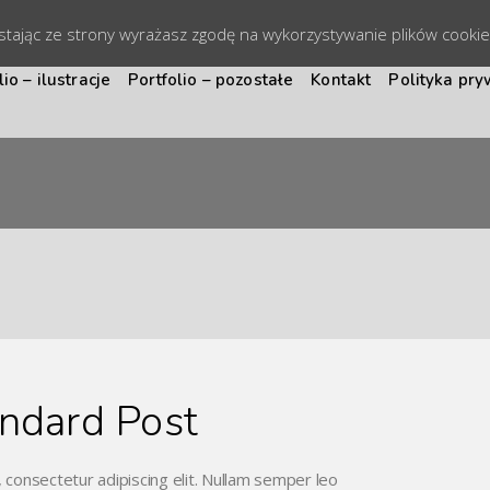
ystając ze strony wyrażasz zgodę na wykorzystywanie plików cooki
lio – ilustracje
Portfolio – pozostałe
Kontakt
Polityka pry
ndard Post
 consectetur adipiscing elit. Nullam semper leo