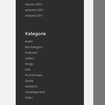
marzec 2015
wrzesień 2011
sierpień 2011
Kategorie
Audio
Bez kategorii
Featured
Gallery
Image
Link
Post formats
Quote
Standard
Uncategorized
Video