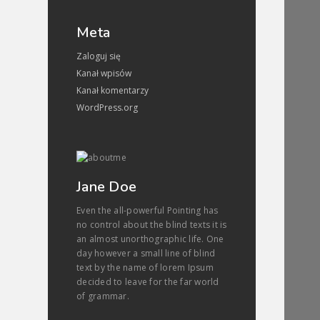
Meta
Zaloguj się
Kanał wpisów
Kanał komentarzy
WordPress.org
Jane Doe
Even the all-powerful Pointing has
no control about the blind texts it is
an almost unorthographic life. One
day however a small line of blind
text by the name of lorem Ipsum
decided to leave for the far world
of grammar.