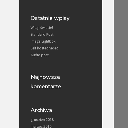
Ostatnie wpisy
Witaj, świecie!
Standard Post
Image Lightbox
Self hosted video
Audio post
Najnowsze
komentarze
Archiwa
grudzień 2018
marzec 2016