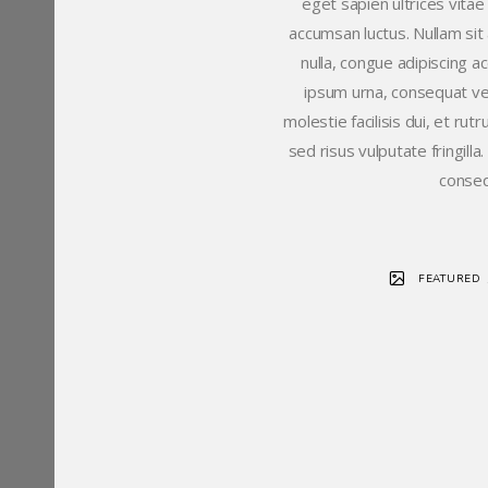
eget sapien ultrices vitae
accumsan luctus. Nullam sit 
nulla, congue adipiscing a
ipsum urna, consequat vel
molestie facilisis dui, et ru
sed risus vulputate fringill
conseq
FEATURED