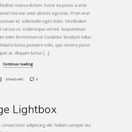
 facilisis massa dictum. Fusce eu purus a urna
amet nisi non ante ultrices egestas. Proin erat
ccumsan id, sollicitudin eget dolor. Vestibulum
 cursus ut, scelerisque vel nisl. Suspendisse
trum enim fermentum id. Curabitur tincidunt tellus
a. Mauris luctus posuere odio, quis viverra purus
uat ac. Aliquam luctus […]
Continue reading
STANDARD
0
ge Lightbox
 consectetur adipiscing elit. Nullam semper leo