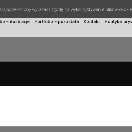
ystając ze strony wyrażasz zgodę na wykorzystywanie plików cooki
lio – ilustracje
Portfolio – pozostałe
Kontakt
Polityka pry
AOM Customs