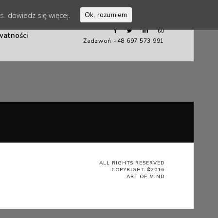
es.
dowiedz się więcej.
Ok, rozumiem
watności
Zadzwoń +48 697 573 991
ALL RIGHTS RESERVED
COPYRIGHT ©2016
ART OF MIND